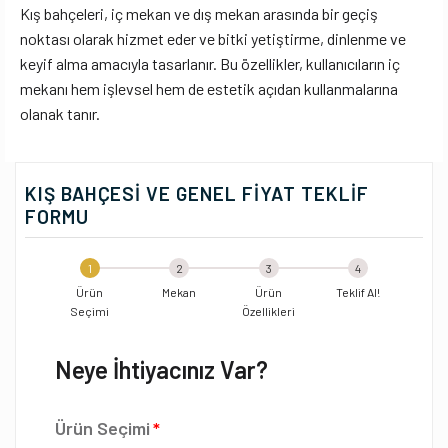
Kış bahçeleri, iç mekan ve dış mekan arasında bir geçiş
noktası olarak hizmet eder ve bitki yetiştirme, dinlenme ve
keyif alma amacıyla tasarlanır. Bu özellikler, kullanıcıların iç
mekanı hem işlevsel hem de estetik açıdan kullanmalarına
olanak tanır.
KIŞ BAHÇESI VE GENEL FIYAT TEKLIF
FORMU
1
2
3
4
Ürün
Mekan
Ürün
Teklif Al!
Seçimi
Özellikleri
Neye İhtiyacınız Var?
Ürün Seçimi