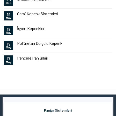
Haz
Garaj Kepenk Sistemleri
19
May
İşyeri Kepenkleri
19
May
Poliüretan Dolgulu Kepenk
19
May
Pencere Panjurları
17
May
Panjur Sistemleri