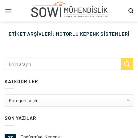
İçeriğe
atla
ETIKET ARŞIVLERI:
MOTORLU KEPENK SISTEMLERI
KATEGORILER
Kategoriler
SON YAZILAR
Endüstriyel Kepenk
23